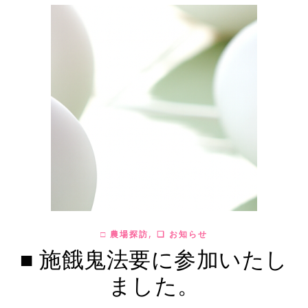
,
□ 農場探訪
❏ お知らせ
■ 施餓鬼法要に参加いたし
ました。