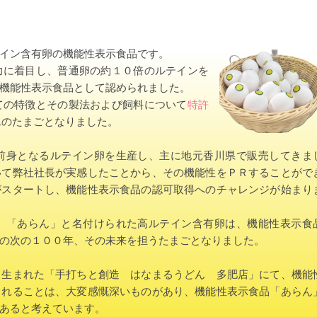
イン含有卵の機能性表示食品です。
力に着目し、普通卵の約１０倍のルテインを
機能性表示食品として認められました。
ての特徴とその製法および飼料について
特許
二のたまごとなりました。
前身となるルテイン卵を生産し、主に地元香川県で販売してきま
いて弊社社長が実感したことから、その機能性をＰＲすることがで
がスタートし、機能性表示食品の認可取得へのチャレンジが始まり
、「あらん」と名付けられた高ルテイン含有卵は、機能性表示食
の次の１００年、その未来を担うたまごとなりました。
ら生まれた「手打ちと創造 はなまるうどん 多肥店」にて、機能
されることは、大変感慨深いものがあり、機能性表示食品「あらん
あると考えています。