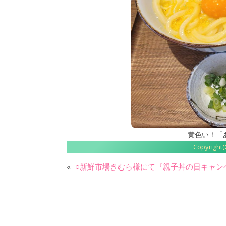
黄色い！「
Copyright
«
○新鮮市場きむら様にて『親子丼の日キャン