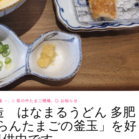
,
,
報 －
□ 世の中たまご情報
❏ お知らせ
造 はなまるうどん 多肥
らんたまごの釜玉」を好
提供中です。