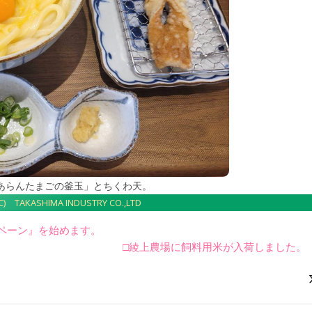
あらんたまごの釜玉」とちくわ天。
(C) TAKASHIMA INDUSTRY CO.,LTD
ペーン』を始めます。
□綾上農場に飼料用米が入荷しました。