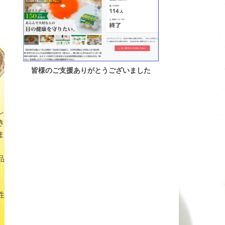
皆様のご支援ありがとうございました
し
き
ま
品
性
」