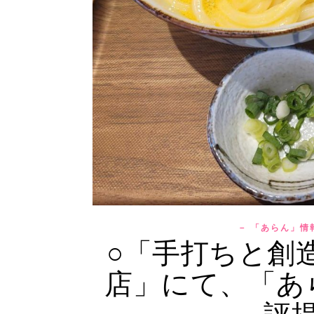
－ 「あらん」情
○「手打ちと創
店」にて、「あ
評