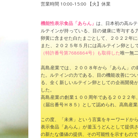
営業時間 10:00-15:00 【火】休業
機能性表示食品「あらん」
は、日本初の高ルテ
ルテインが持っている、目の健康に寄与する
卵黄に含ませた白たまごとして、２０２２年に
また、２０２５年５月には高ルテイン卵とし
（特許番号第7686864号）も取得した
唯一無
高島産業では、２００８年から「あらん」の
た。ルテインの力である、目の機能改善につ
る、全く新しいルテイン卵としての企画開発
した。
高島産業の創業１００周年である２０２２年
（届出番号Ｈ８５）として認められ、高島産業
この度、「未来」という言葉をキーワードか
表示食品「あらん」が釜玉うどんとして提供
の新たな価値の提供、その可能性を示すもので