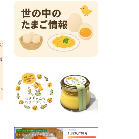
で
最
い