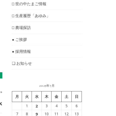
□ 世の中たまご情報
□ 生産履歴「あゆみ」
□ 農場探訪
● ご挨拶
● 採用情報
❏ お知らせ
2025年7月
»
月
火
水
木
金
土
日
1
2
3
4
5
6
7
8
9
10
11
12
13